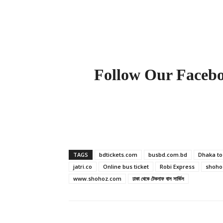
Follow Our Faceb
TAGS
bdtickets.com
busbd.com.bd
Dhaka to
jatri.co
Online bus ticket
Robi Express
shoho
www.shohoz.com
ঢাকা থেকে টেকনাফ বাস সার্ভিস