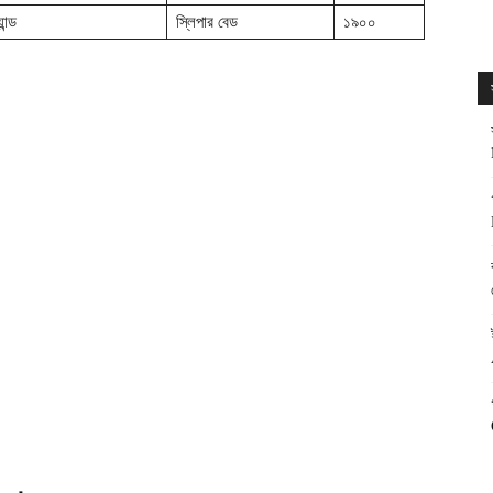
ন্ড
স্লিপার বেড
১৯০০