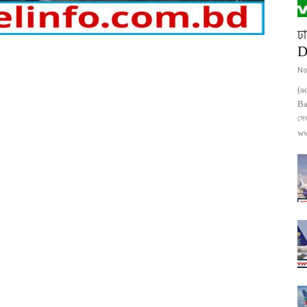
ঢা
D
No
(a
Ba
সে
ww