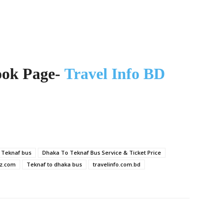
ook Page-
Travel Info BD
 Teknaf bus
Dhaka To Teknaf Bus Service & Ticket Price
z.com
Teknaf to dhaka bus
travelinfo.com.bd