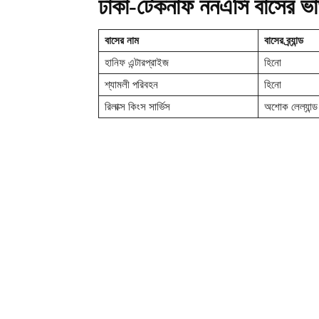
ঢাকা-টেকনাফ ননএসি বাসের ভাড
বাসের নাম
বাসের ব্র্যান্ড
হানিফ এন্টারপ্রাইজ
হিনো
শ্যামলী পরিবহন
হিনো
রিলাক্স কিংস সার্ভিস
অশোক লেল্যান্ড