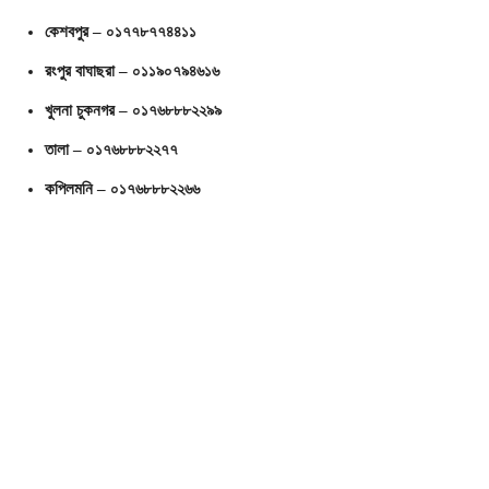
কেশবপুর – ০১৭৭৮৭৭৪৪১১
রংপুর বাঘাছরা – ০১১৯০৭৯৪৬১৬
খুলনা চুকনগর – ০১৭৬৮৮৮২২৯৯
তালা – ০১৭৬৮৮৮২২৭৭
কপিলমনি – ০১৭৬৮৮৮২২৬৬